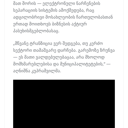
მათ შორის — ელექტრონული ნარჩენების
სეპარაციის სისტემის ამოქმედება, რაც
ადგილობრივი მოსახლეობის ჩართულობასთან
ერთად მოითხოვს ბიზნესის აქტიურ
პასუხისმგებლობასაც.
„მწვანე ტრანზიცია ვერ შედგება, თუ კერძო
სექტორი თამაშგარე დარჩება. გარემოზე ზრუნვა
— ეს მათი ვალდებულებაცაა, არა მხოლოდ
მომხმარებლებისა და მუნიციპალიტეტების,“ —
აღნიშნა კუპრაშვილმა.