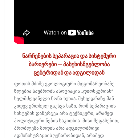
ნარჩენების სეპარაცია და სისტემური
ბარიერები — პასუხისმგებლობა
ცენტრიდან და ადგილიდან
ფოთის მძიმე ეკოლოგიური მდგომარეობაზე
წლებია საუბრობს ასოციაცია „დიოსკურიას“
ხელმძღვანელი ნონა ხუხია. შეხვედრაზე მან
კიდევ ერთხელ გაუსვა ხაზი, რომ სეპარაციის
სისტემის დანერგვა არა ტექნიკური, არამედ
პოლიტიკური ნების საკითხია. მისი შეფასებით,
პრობლემა მოდის არა ადგილობრივი
ადმინისტრაციის უუნარობიდან, არამედ