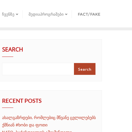
ᲩᲕᲔᲜᲖᲔ
ᲛᲔᲓᲘᲐᲞᲠᲝᲒᲠᲐᲛᲔᲑᲘ
FACT/FAKE
SEARCH
Search
RECENT POSTS
ახალგაზრდები, რომლებიც მწვანე ცვლილებებს
ქმნიან #ხობი და ფოთი