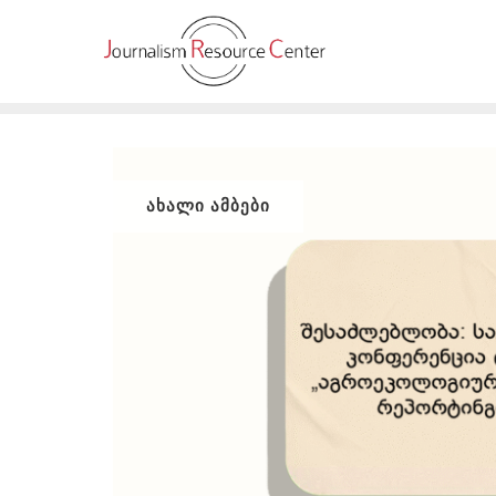
Skip
to
content
ᲐᲮᲐᲚᲘ ᲐᲛᲑᲔᲑᲘ