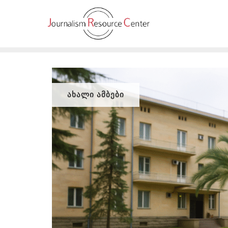
Skip
to
content
ᲐᲮᲐᲚᲘ ᲐᲛᲑᲔᲑᲘ