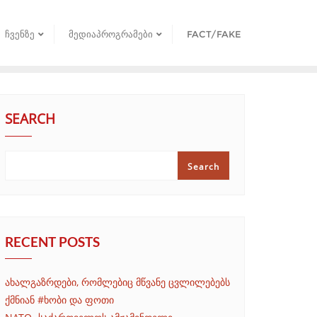
ᲩᲕᲔᲜᲖᲔ
ᲛᲔᲓᲘᲐᲞᲠᲝᲒᲠᲐᲛᲔᲑᲘ
FACT/FAKE
SEARCH
Search
RECENT POSTS
ახალგაზრდები, რომლებიც მწვანე ცვლილებებს
ქმნიან #ხობი და ფოთი