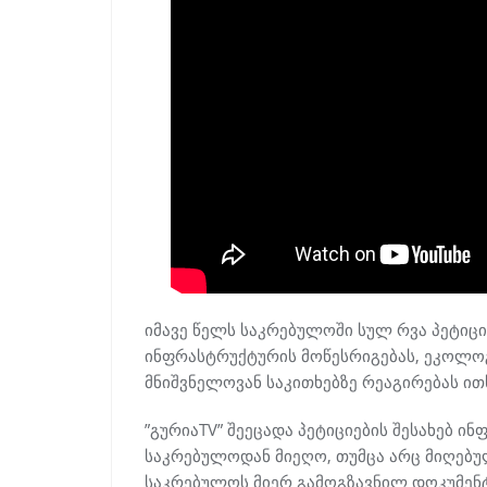
იმავე წელს საკრებულოში სულ რვა პეტიცი
ინფრასტრუქტურის მოწესრიგებას, ეკოლოგ
მნიშვნელოვან საკითხებზე რეაგირებას ით
”გურიაTV” შეეცადა პეტიციების შესახებ 
საკრებულოდან მიეღო, თუმცა არც მიღებულ
საკრებულოს მიერ გამოგზავნილ დოკუმენტშ