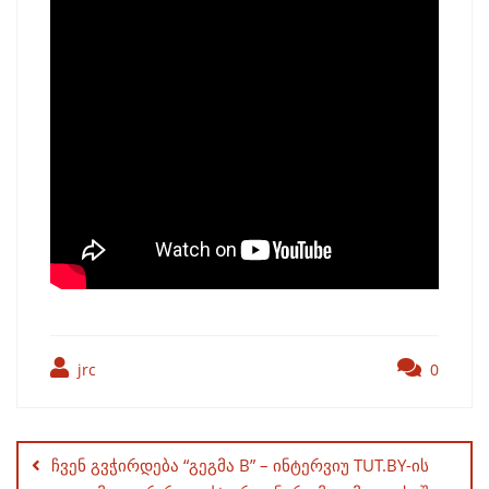
jrc
0
Post
navigation
ჩვენ გვჭირდება “გეგმა B” – ინტერვიუ TUT.BY-ის