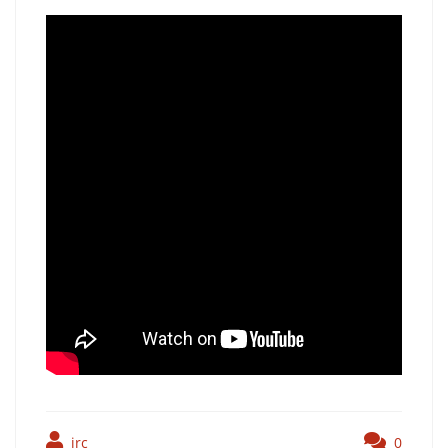
jrc
0