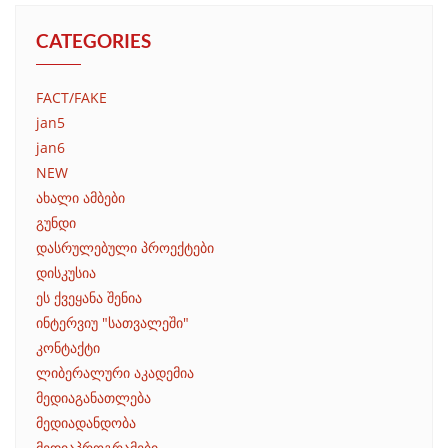
CATEGORIES
FACT/FAKE
jan5
jan6
NEW
ახალი ამბები
გუნდი
დასრულებული პროექტები
დისკუსია
ეს ქვეყანა შენია
ინტერვიუ "სათვალეში"
კონტაქტი
ლიბერალური აკადემია
მედიაგანათლება
მედიადანდობა
მედიაპროგრამები