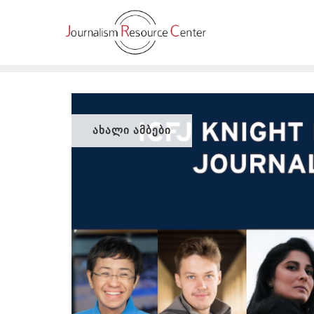
Skip
to
content
ᲐᲮᲐᲚᲘ ᲐᲛᲑᲔᲑᲘ