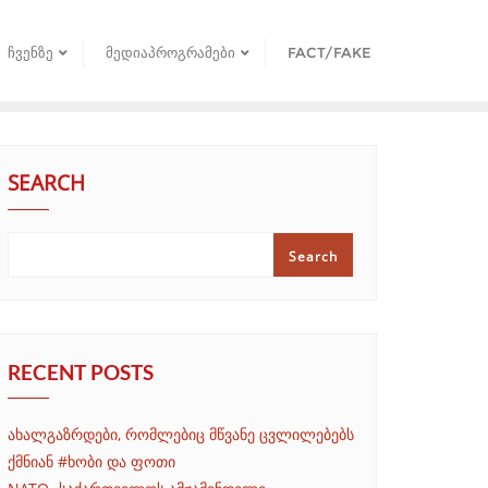
ᲩᲕᲔᲜᲖᲔ
ᲛᲔᲓᲘᲐᲞᲠᲝᲒᲠᲐᲛᲔᲑᲘ
FACT/FAKE
SEARCH
Search
RECENT POSTS
ახალგაზრდები, რომლებიც მწვანე ცვლილებებს
ქმნიან #ხობი და ფოთი