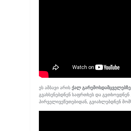
ეს ამბავი არის
ქალ გარემოსდამცველებზე
გვახსენებდნენ საფრთხეს და გვთხოვდნენ
პირველივეწუთებიდან, გვიახლებდნენ მო