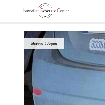
Skip
to
content
ᲐᲮᲐᲚᲘ ᲐᲛᲑᲔᲑᲘ