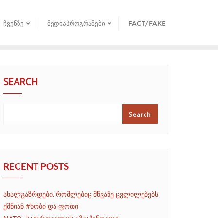
ᲩᲕᲔᲜᲖᲔ
ᲛᲔᲓᲘᲐᲞᲠᲝᲒᲠᲐᲛᲔᲑᲘ
FACT/FAKE
SEARCH
Search
RECENT POSTS
ახალგაზრდები, რომლებიც მწვანე ცვლილებებს
ქმნიან #ხობი და ფოთი