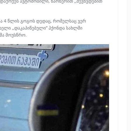
აქოქეს ავტომობილი, წარწერით ,,შევხვდებით
ა 4 წლის გოგოს დედაც, რომელსაც ვერ
ხელი ,,დაკაპიწებული” ჰქონდა სახლში
მა მოუსწრო.