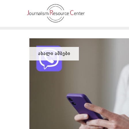
Skip
to
content
ᲐᲮᲐᲚᲘ ᲐᲛᲑᲔᲑᲘ