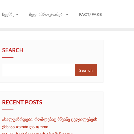
ᲩᲕᲔᲜᲖᲔ
ᲛᲔᲓᲘᲐᲞᲠᲝᲒᲠᲐᲛᲔᲑᲘ
FACT/FAKE
SEARCH
Search
RECENT POSTS
ახალგაზრდები, რომლებიც მწვანე ცვლილებებს
ქმნიან #ხობი და ფოთი