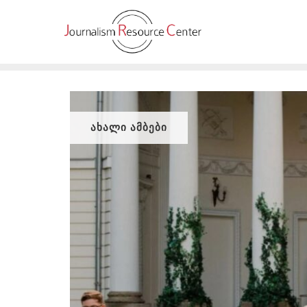
Skip
to
content
ᲐᲮᲐᲚᲘ ᲐᲛᲑᲔᲑᲘ