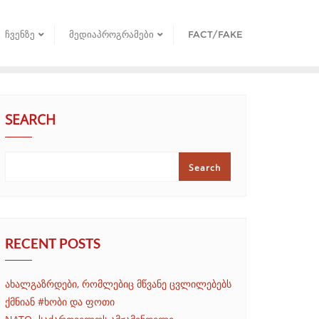
ᲩᲕᲔᲜᲖᲔ
ᲛᲔᲓᲘᲐᲞᲠᲝᲒᲠᲐᲛᲔᲑᲘ
FACT/FAKE
SEARCH
Search
RECENT POSTS
ახალგაზრდები, რომლებიც მწვანე ცვლილებებს
ქმნიან #ხობი და ფოთი