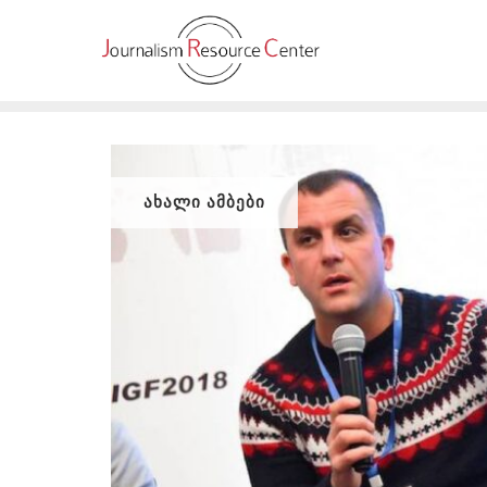
Skip
to
content
ᲐᲮᲐᲚᲘ ᲐᲛᲑᲔᲑᲘ