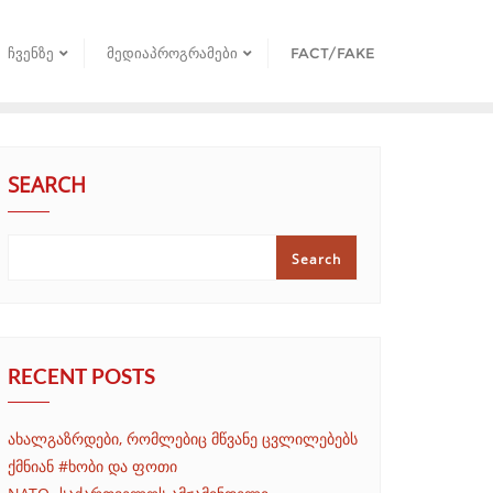
ᲩᲕᲔᲜᲖᲔ
ᲛᲔᲓᲘᲐᲞᲠᲝᲒᲠᲐᲛᲔᲑᲘ
FACT/FAKE
SEARCH
Search
RECENT POSTS
ახალგაზრდები, რომლებიც მწვანე ცვლილებებს
ქმნიან #ხობი და ფოთი