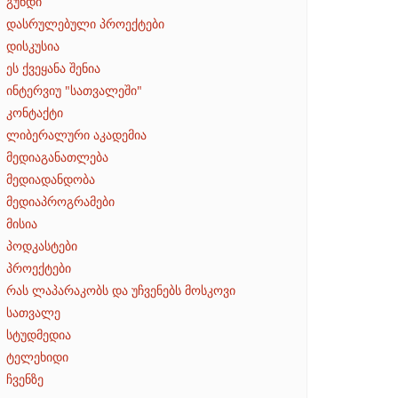
გუნდი
დასრულებული პროექტები
დისკუსია
ეს ქვეყანა შენია
ინტერვიუ "სათვალეში"
კონტაქტი
ლიბერალური აკადემია
მედიაგანათლება
მედიადანდობა
მედიაპროგრამები
მისია
პოდკასტები
პროექტები
რას ლაპარაკობს და უჩვენებს მოსკოვი
სათვალე
სტუდმედია
ტელეხიდი
ჩვენზე