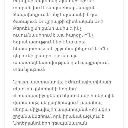
Ինչպիսի ապատեղեկատվություն է
տարածվում էթնիկաբնակ Սամցխե-
Ջավախեքում և ինչ նպատակի է դա
ծառայում. Ֆուլբրայթի գիտնական Զոի
Բերդենը մի քանի ամիս է, ինչ
ուսումնասիրում է այս հարցը։ Ի՞նչ
եզրակացություններ է նա արել
հետազոտության շրջանակներում, և ի՞նչ
դեր ունի լրագրությունը այս
ապատեղեկատվության դեմ պայքարում,
տես նյութում։
Նյութը պատրաստվել է Ժուռնալիստիկայի
ռեսուրս կենտրոնի կողմից՝
«Լրատվամիջոցների նկատմամբ հանրային
վստահության բարձրացում՝ ապահով
մեդիա միջավայրի ապահովման» ծրագրի
շրջանակներում, որն իրականացվում է
Նիդերլանդների դեսպանատան